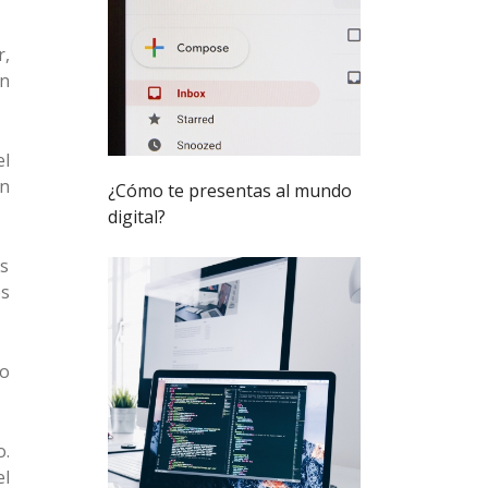
r,
ón
el
ón
¿Cómo te presentas al mundo
digital?
os
es
lo
o.
el