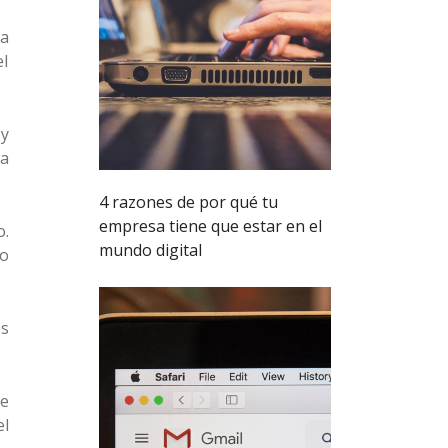
 a
el
y
ta
4 razones de por qué tu
empresa tiene que estar en el
o.
mundo digital
 o
os
de
el