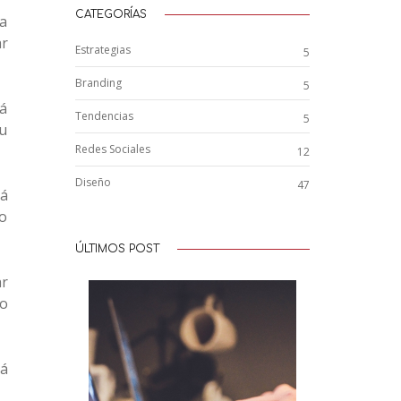
CATEGORÍAS
da
ar
Estrategias
5
Branding
5
rá
Tendencias
5
tu
Redes Sociales
12
Diseño
47
rá
to
ÚLTIMOS POST
ar
no
á